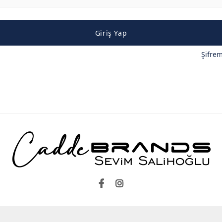
Giriş Yap
Şifre